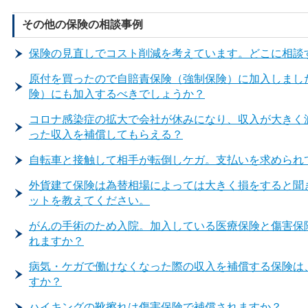
その他の保険の相談事例
保険の見直しでコスト削減を考えています。どこに相談
原付を買ったので自賠責保険（強制保険）に加入しまし
険）にも加入するべきでしょうか？
コロナ感染症の拡大で会社が休みになり、収入が大きく
った収入を補償してもらえる？
自転車と接触して相手が転倒しケガ。支払いを求められ
外貨建て保険は為替相場によっては大きく損をすると聞
ットを教えてください。
がんの手術のため入院。加入している医療保険と傷害保
れますか？
病気・ケガで働けなくなった際の収入を補償する保険は
すか？
ハイキングの靴擦れは傷害保険で補償されますか？