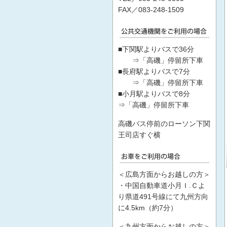
FAX／083-248-1509
■下関駅よりバスで36分
⇒「高磯」停留所下車
■長府駅よりバスで7分
⇒「高磯」停留所下車
■小月駅よりバスで8分
⇒「高磯」停留所下車
高磯バス停前のローソン下関
王司店すぐ横
＜広島方面からお越しの方＞
・中国自動車道小月Ｉ.Ｃよ
り県道491号線にて九州方向
に4.5km（約7分）
＜九州方面からお越しの方＞