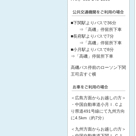
■下関駅よりバスで36分
⇒「高磯」停留所下車
■長府駅よりバスで7分
⇒「高磯」停留所下車
■小月駅よりバスで8分
⇒「高磯」停留所下車
高磯バス停前のローソン下関
王司店すぐ横
＜広島方面からお越しの方＞
・中国自動車道小月Ｉ.Ｃよ
り県道491号線にて九州方向
に4.5km（約7分）
＜九州方面からお越しの方＞
・中国自動車道下関Ｉ.Ｃよ